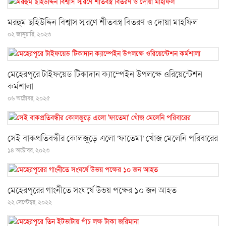
মরহুম ছহিউদ্দিন বিশ্বাস স্মরণে শীতবস্ত্র বিতরণ ও দোয়া মাহফিল
০২ জানুয়ারি, ২০২৩
মেহেরপুরে টাইফয়েড টিকাদান ক্যাম্পেইন উপলক্ষে ওরিয়েন্টেশন
কর্মশালা
০৬ অক্টোবর, ২০২৫
সেই বাকপ্রতিবন্ধীর কোলজুড়ে এলো 'ফাতেমা' খোঁজ মেলেনি পরিবারের
১৪ অক্টোবর, ২০২৩
মেহেরপুরের গাংনীতে সংঘর্ষে উভয় পক্ষের ১০ জন আহত
২২ সেপ্টেম্বর, ২০২২