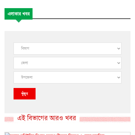
এলাকার খবর
খুঁজুন
এই বিভাগের আরও খবর