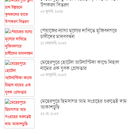
উপকরণ বিতরণ
০২ জুলাই, ২০২৪
পেঁয়াজের ন্যায্য মূল্যের দাবিতে মুজিবনগরে
চাষীদের মানববন্ধন
১৭ ফেব্রুয়ারি, ২০২৫
মেহেরপুরে হোটেল আটলান্টিকা কান্ডে নিহাল
নামের এক যুবক গ্রেফতার
০৯ জানুয়ারি, ২০২৩
মেহেরপুরে হিমসাগর আম সংগ্রহের শুরুতেই দাম
আকাশচুম্বি
২২ মে, ২০২৫