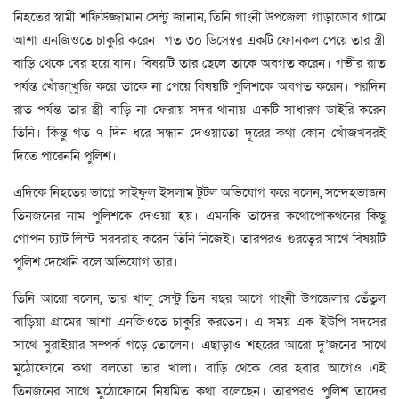
নিহতের স্বামী শফিউজ্জামান সেন্টু জানান, তিনি গাংনী উপজেলা গাড়াডোব গ্রামে
আশা এনজিওতে চাকুরি করেন। গত ৩০ ডিসেম্বর একটি ফোনকল পেয়ে তার স্ত্রী
বাড়ি থেকে বের হয়ে যান। বিষয়টি তার ছেলে তাকে অবগত করেন। গভীর রাত
পর্যন্ত খোঁজা্খুজি করে তাকে না পেয়ে বিষয়টি পুলিশকে অবগত করেন। পরদিন
রাত পর্যন্ত তার স্ত্রী বাড়ি না ফেরায় সদর থানায় একটি সাধারণ ডাইরি করেন
তিনি। কিন্তু গত ৭ দিন ধরে সন্ধান দেওয়াতো দূরের কথা কোন খোঁজখবরই
দিতে পারেননি পুলিশ।
এদিকে নিহতের ভাগ্নে সাইফুল ইসলাম টুটল অভিযোগ করে বলেন, সন্দেহভাজন
তিনজনের নাম পুলিশকে দেওয়া হয়। এমনকি তাদের কথোপোকথনের কিছু
গোপন চ্যাট লিস্ট সরবরাহ করেন তিনি নিজেই। তারপরও গুরত্বের সাথে বিষয়টি
পুলিশ দেখেনি বলে অভিযোগ তার।
তিনি আরো বলেন, তার খালু সেন্টু তিন বছর আগে গাংনী উপজেলার তেঁতুল
বাড়িয়া গ্রামের আশা এনজিওতে চাকুরি করতেন। এ সময় এক ইউপি সদসের
সাথে সুরাইয়ার সম্পর্ক গড়ে তোলেন। এছাড়াও শহরের আরো দু’জনের সাথে
মুঠোফোনে কথা বলতো তার খালা। বাড়ি থেকে বের হবার আগেও এই
তিনজনের সাথে মুঠোফোনে নিয়মিত কথা বলেছেন। তারপরও পুলিশ তাদের