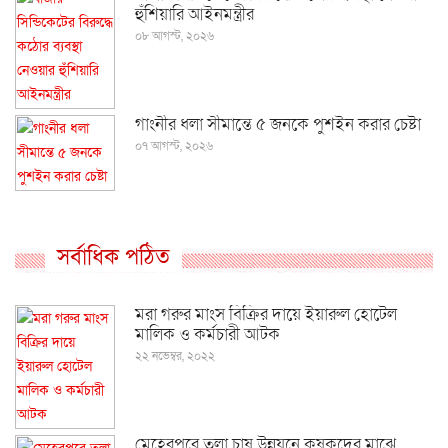
হুঁশিয়ারি আইনমন্ত্রীর
০৮ আগস্ট, ২০২৬
গাংনীর ধলা সীমান্তে ৫ জনকে পুশইন করার চেষ্টা
০৭ আগস্ট, ২০২৬
সর্বাধিক পঠিত
মরা গরুর মাংস বিক্রির দায়ে ইয়ারুল হোটেল
মালিক ও কর্মচারী আটক
২২ নভেম্বর, ২০২২
মেহেরপুরে তুলা চাষ উন্নয়নে কৃষকদের মাঝে