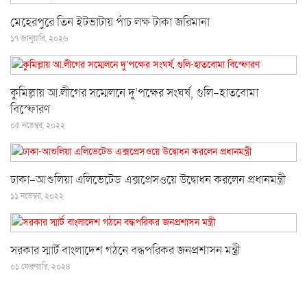
মেহেরপুরে তিন ইটভাটায় পাঁচ লক্ষ টাকা জরিমানা
১৭ জানুয়ারি, ২০২৬
কুমিল্লায় আ.লীগের সম্মেলনে দু’পক্ষের সংঘর্ষ, গুলি-হাতবোমা
বিস্ফোরণ
০৫ নভেম্বর, ২০২২
ঢাকা-আশুলিয়া এলিভেটেড এক্সপ্রেসওয়ে উদ্বোধন করলেন প্রধানমন্ত্রী
১১ নভেম্বর, ২০২২
সরকার স্মার্ট বাংলাদেশ গঠনে বদ্ধপরিকর জনপ্রশাসন মন্ত্রী
০১ ফেব্রুয়ারি, ২০২৪