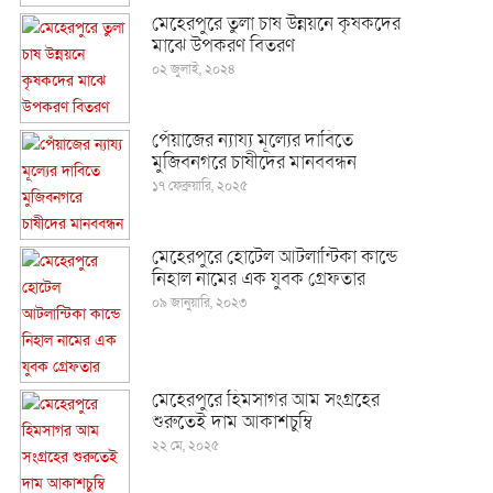
মেহেরপুরে তুলা চাষ উন্নয়নে কৃষকদের
মাঝে উপকরণ বিতরণ
০২ জুলাই, ২০২৪
পেঁয়াজের ন্যায্য মূল্যের দাবিতে
মুজিবনগরে চাষীদের মানববন্ধন
১৭ ফেব্রুয়ারি, ২০২৫
মেহেরপুরে হোটেল আটলান্টিকা কান্ডে
নিহাল নামের এক যুবক গ্রেফতার
০৯ জানুয়ারি, ২০২৩
মেহেরপুরে হিমসাগর আম সংগ্রহের
শুরুতেই দাম আকাশচুম্বি
২২ মে, ২০২৫