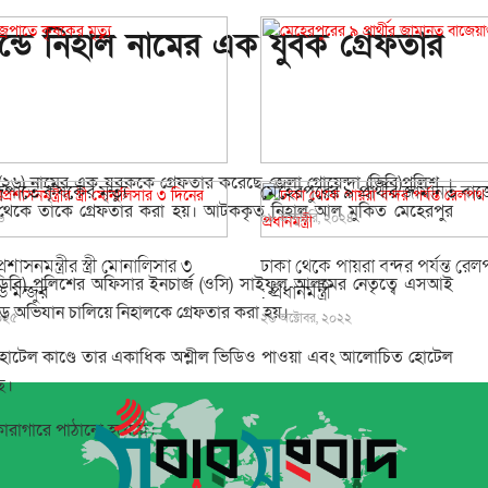
ন্ডে নিহাল নামের এক যুবক গ্রেফতার
২৬) নামের এক যুবককে গ্রেফতার করেছে জেলা গোয়েন্দা
(ডিবি)
পুলিশ ।
রপাতে কৃষকের মৃত্যু
মেহেরপুরের ৯ প্রার্থীর জামানত বাজে
মোড় থেকে তাকে গ্রেফতার করা হয়। আটককৃত নিহাল আল মুকিত মেহেরপুর
৬
০৮ জানুয়ারি, ২০২৪
াসনমন্ত্রীর স্ত্রী মোনালিসার ৩
ঢাকা থেকে পায়রা বন্দর পর্যন্ত রে
 (ডিবি) পুলিশের অফিসার ইনচার্জ (ওসি) সাইফুল আলমের নেতৃত্বে এসআই
ড মন্জুর
: প্রধানমন্ত্রী
়ে অভিযান চালিয়ে নিহালকে গ্রেফতার করা হয়।
২০২৫
২৬ অক্টোবর, ২০২২
 হোটেল কাণ্ডে তার একাধিক অশ্লীল ভিডিও পাওয়া এবং আলোচিত হোটেল
ে।
ারাগারে পাঠানো হয়েছে।