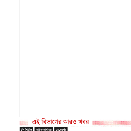
এই বিভাগের আরও খবর
টপ নিউজ
আইন-আদালত
মেহেরপুর