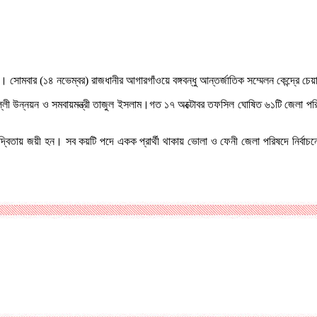
। সোমবার (১৪ নভেম্বর) রাজধানীর আগারগাঁওয়ে বঙ্গবন্ধু আন্তর্জাতিক সম্মেলন কেন্দ্রে চ
ল্লী উন্নয়ন ও সমবায়মন্ত্রী তাজুল ইসলাম।গত ১৭ অক্টোবর তফসিল ঘোষিত ৬১টি জেলা পর
বন্দ্বিতায় জয়ী হন। সব কয়টি পদে একক প্রার্থী থাকায় ভোলা ও ফেনী জেলা পরিষদে নির্বা