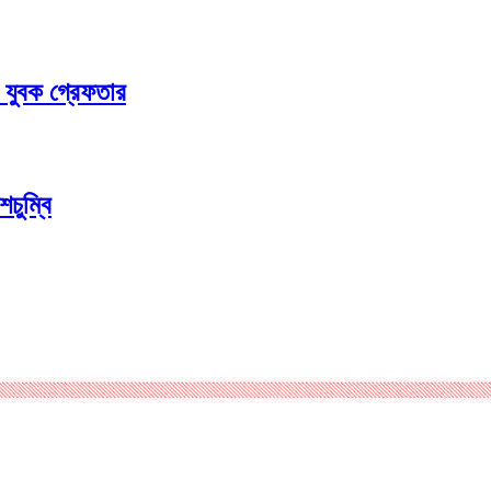
 যুবক গ্রেফতার
চুম্বি