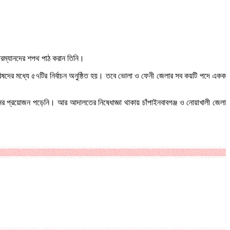
েয়ারম্যানদের শপথ পাঠ করান তিনি।
িষদের মধ্যে ৫৭টির নির্বাচন অনুষ্ঠিত হয়। তবে ভোলা ও ফেনী জেলার সব কয়টি পদে একক
চনের প্রয়োজন পড়েনি। আর আদালতের নিষেধাজ্ঞা থাকায় চাঁপাইনবাবগঞ্জ ও নোয়াখালী জেলা