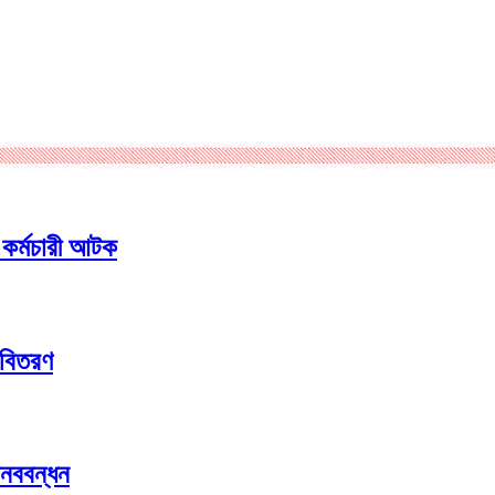
 কর্মচারী আটক
 বিতরণ
মানববন্ধন