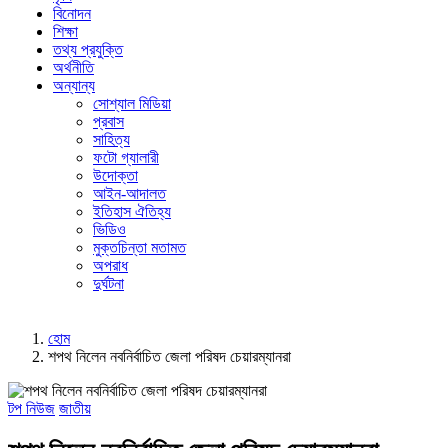
বিনোদন
শিক্ষা
তথ্য প্রযুক্তি
অর্থনীতি
অন্যান্য
সোশ্যাল মিডিয়া
প্রবাস
সাহিত্য
ফটো গ্যালারী
উদোক্তা
আইন-আদালত
ইতিহাস ঐতিহ্য
ভিডিও
মুক্তচিন্তা মতামত
অপরাধ
দুর্ঘটনা
হোম
শপথ নিলেন নবনির্বাচিত জেলা পরিষদ চেয়ারম্যানরা
টপ নিউজ
জাতীয়