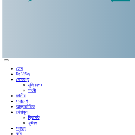
হোম
টপ নিউজ
মেহেরপুর
মুজিবনগর
গাংনী
জাতীয়
সারাদেশ
আন্তর্জাতিক
খেলাধুলা
ক্রিকেট
ফুটবল
স্বাস্থ্য
কৃষি