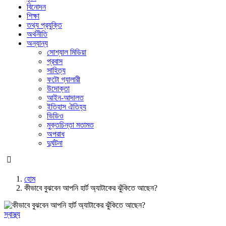
বিনোদন
শিক্ষা
তথ্য প্রযুক্তি
অর্থনীতি
অন্যান্য
সোশ্যাল মিডিয়া
প্রবাস
সাহিত্য
ফটো গ্যালারী
উদোক্তা
আইন-আদালত
ইতিহাস ঐতিহ্য
ভিডিও
মুক্তচিন্তা মতামত
অপরাধ
দুর্ঘটনা
হোম
কীভাবে বুঝবেন আপনি হার্ট অ্যাটাকের ঝুঁকিতে আছেন?
স্বাস্থ্য