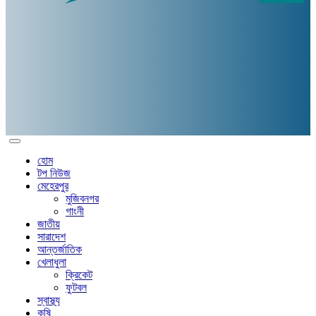
হোম
টপ নিউজ
মেহেরপুর
মুজিবনগর
গাংনী
জাতীয়
সারাদেশ
আন্তর্জাতিক
খেলাধুলা
ক্রিকেট
ফুটবল
স্বাস্থ্য
কৃষি