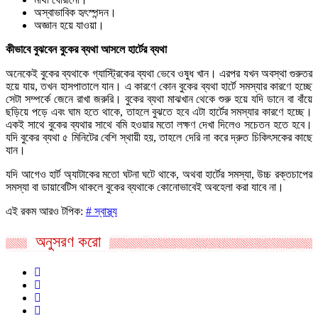
অস্বাভাবিক হৃৎস্পন্দন।
অজ্ঞান হয়ে যাওয়া।
কীভাবে বুঝবেন বুকের ব্যথা আসলে হার্টের ব্যথা
অনেকেই বুকের ব্যথাকে গ্যাস্ট্রিকের ব্যথা ভেবে ওষুধ খান। এরপর যখন অবস্থা গুরুতর
হয়ে যায়, তখন হাসপাতালে যান। এ কারণে কোন বুকের ব্যথা হার্টে সমস্যার কারণে হচ্ছে
সেটা সম্পর্কে জেনে রাখা জরুরি। বুকের ব্যথা মাঝখান থেকে শুরু হয়ে যদি ডানে বা বাঁয়ে
ছড়িয়ে পড়ে এবং ঘাম হতে থাকে, তাহলে বুঝতে হবে এটা হার্টের সমস্যার কারণে হচ্ছে।
একই সাথে বুকের ব্যথার সাথে বমি হওয়ার মতো লক্ষণ দেখা দিলেও সচেতন হতে হবে।
যদি বুকের ব্যথা ৫ মিনিটের বেশি স্থায়ী হয়, তাহলে দেরি না করে দ্রুত চিকিৎসকের কাছে
যান।
যদি আগেও হার্ট অ্যাটাকের মতো ঘটনা ঘটে থাকে, অথবা হার্টের সমস্যা, উচ্চ রক্তচাপের
সমস্যা বা ডায়াবেটিস থাকলে বুকের ব্যথাকে কোনোভাবেই অবহেলা করা যাবে না।
এই রকম আরও টপিক:
# স্বাস্থ্য
অনুসরণ করো