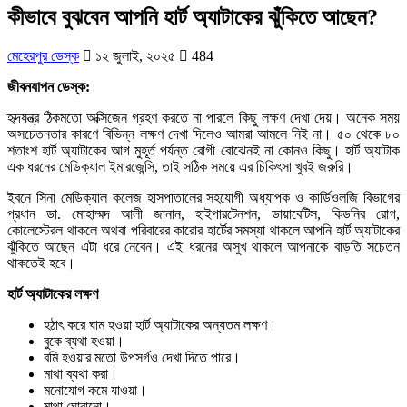
কীভাবে বুঝবেন আপনি হার্ট অ্যাটাকের ঝুঁকিতে আছেন?
মেহেরপুর ডেস্ক
১২ জুলাই, ২০২৫
484
জীবনযাপন ডেস্ক:
হৃদযন্ত্র ঠিকমতো অক্সিজেন গ্রহণ করতে না পারলে কিছু লক্ষণ দেখা দেয়। অনেক সময়
অসচেতনতার কারণে বিভিন্ন লক্ষণ দেখা দিলেও আমরা আমলে নিই না। ৫০ থেকে ৮০
শতাংশ হার্ট অ্যাটাকের আগ মুহূর্ত পর্যন্ত রোগী বোঝেনই না কোনও কিছু। হার্ট অ্যাটাক
এক ধরনের মেডিক্যাল ইমারজেন্সি, তাই সঠিক সময়ে এর চিকিৎসা খুবই জরুরি।
ইবনে সিনা মেডিক্যাল কলেজ হাসপাতালের সহযোগী অধ্যাপক ও কার্ডিওলজি বিভাগের
প্রধান ডা. মোহাম্মদ আলী জানান, হাইপারটেনশন, ডায়াবেটিস, কিডনির রোগ,
কোলেস্টেরল থাকলে অথবা পরিবারের কারোর হার্টের সমস্যা থাকলে আপনি হার্ট অ্যাটাকের
ঝুঁকিতে আছেন এটা ধরে নেবেন। এই ধরনের অসুখ থাকলে আপনাকে বাড়তি সচেতন
থাকতেই হবে।
হার্ট অ্যাটাকের লক্ষণ
হঠাৎ করে ঘাম হওয়া হার্ট অ্যাটাকের অন্যতম লক্ষণ।
বুকে ব্যথা হওয়া।
বমি হওয়ার মতো উপসর্গও দেখা দিতে পারে।
মাথা ব্যথা করা।
মনোযোগ কমে যাওয়া।
মাথা ঘোরানো।