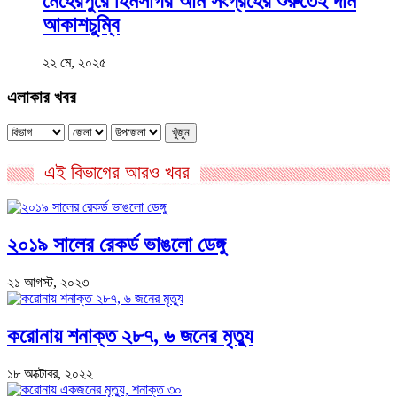
মেহেরপুরে হিমসাগর আম সংগ্রহের শুরুতেই দাম
আকাশচুম্বি
২২ মে, ২০২৫
এলাকার খবর
খুঁজুন
এই বিভাগের আরও খবর
২০১৯ সালের রেকর্ড ভাঙলো ডেঙ্গু
২১ আগস্ট, ২০২৩
করোনায় শনাক্ত ২৮৭, ৬ জনের মৃত্যু
১৮ অক্টোবর, ২০২২