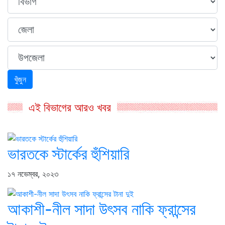
খুঁজুন
এই বিভাগের আরও খবর
ভারতকে স্টার্কের হুঁশিয়ারি
১৭ নভেম্বর, ২০২৩
আকাশী-নীল সাদা উৎসব নাকি ফ্রান্সের