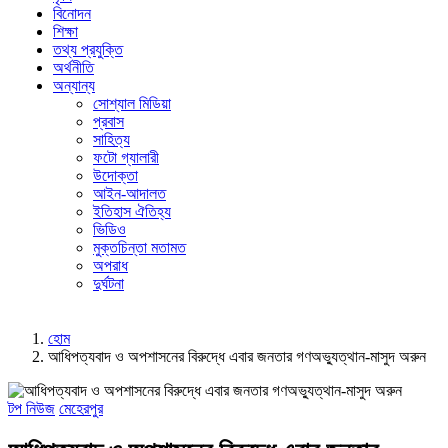
বিনোদন
শিক্ষা
তথ্য প্রযুক্তি
অর্থনীতি
অন্যান্য
সোশ্যাল মিডিয়া
প্রবাস
সাহিত্য
ফটো গ্যালারী
উদোক্তা
আইন-আদালত
ইতিহাস ঐতিহ্য
ভিডিও
মুক্তচিন্তা মতামত
অপরাধ
দুর্ঘটনা
হোম
আধিপত্যবাদ ও অপশাসনের বিরুদ্ধে এবার জনতার গণঅভ্যুত্থান-মাসুদ অরুন
টপ নিউজ
মেহেরপুর