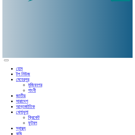
হোম
টপ নিউজ
মেহেরপুর
মুজিবনগর
গাংনী
জাতীয়
সারাদেশ
আন্তর্জাতিক
খেলাধুলা
ক্রিকেট
ফুটবল
স্বাস্থ্য
কৃষি