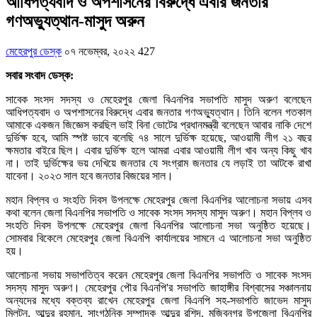
আধিপত্যবাদ ও অপশাসনের বিরুদ্ধে এবার জনতার
গণঅভ্যুত্থান-মাসুদ অরুন
মেহেরপুর ডেস্ক
০৭ নভেম্বর, ২০২২
427
সবার সংবাদ ডেস্ক:
সাবেক সংসদ সদস্য ও মেহেরপুর জেলা বিএনপির সভাপতি মাসুদ অরুণ বলেছেন
আধিপত্যবাদ ও অপশাসনের বিরুদ্ধে এবার জনতার গণঅভ্যুত্থান। তিনি বলেন গতকাল
আমাকে একজন জিজ্ঞেস করছিল ভাই বিনা ভোটের প্রধানমন্ত্রী বলেছেন আবার নাকি দেশে
দুর্ভিক্ষ হবে, আমি স্পষ্ট ভাবে বলেছি ৭৪ সালে দুর্ভিক্ষ হয়েছে, আওয়ামী লীগ ২১ বছর
ক্ষমতার বাইরে ছিল। এবার দুর্ভিক্ষ হলে আমরা এবার আওয়ামী লীগ খাব অন্য কিছু খাব
না। তাই দুর্ভিক্ষের ভয় দেখিয়ে জনতার যে সংগ্রাম জনতার যে লড়াই তা আটকে রাখা
যাবেনা। ২০২৩ সাল হবে জনতার বিজয়ের সাল।
মহান বিপ্লব ও সংহতি দিবস উপলক্ষে মেহেরপুর জেলা বিএনপির আলোচনা সভায় এসব
কথা বলেন জেলা বিএনপির সভাপতি ও সাবেক সংসদ সদস্য মাসুদ অরুণ। মহান বিপ্লব ও
সংহতি দিবস উপলক্ষে মেহেরপুর জেলা বিএনপির আলোচনা সভা অনুষ্ঠিত হয়েছে।
সোমবার বিকেলে মেহেরপুর জেলা বিএনপি কার্যালয়ের সামনে এ আলোচনা সভা অনুষ্ঠিত
হয়।
আলোচনা সভায় সভাপতিত্ব করেন মেহেরপুর জেলা বিএনপির সভাপতি ও সাবেক সংসদ
সদস্য মাসুদ অরুণ। মেহেরপুর পৌর বিএনপি'র সভাপতি জাহাঙ্গীর বিশ্বাসের সঞ্চালনায়
অন্যদের মধ্যে বক্তব্য রাখেন মেহেরপুর জেলা বিএনপি সহ-সভাপতি জাভেদ মাসুদ
মিলটন, আব্দুর রহমান, সাংগঠনিক সম্পাদক আব্দুর রশিদ, মুজিবনগর উপজেলা বিএনপির