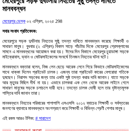
মেহেরপুরে সড়ক দুর্ঘটনায় নিহতের সুষ্ঠু তদন্ত দাবিতে
মানববন্ধন
মেহেরপুর ডেস্ক
০২ এপ্রিল, ২০২৫
298
সবার সংবাদ প্রতিবেদক:
মেহেরপুরে সড়ক দুর্ঘটনায় নিহতের সুষ্ঠু তদন্ত দাবিতে মানববন্ধন করেছে শিক্ষার্থী ও
সাধারণ মানুষ। বুধবার (২ এপ্রিল) বিকাল সাড়ে পাঁচটার দিকে মেহেরপুর প্রেসক্লাবের
সামনে এ মানববন্ধনের আয়োজন করা হয়। ঈদের দিন বিকালে মেহেরপুর চুয়াডাঙ্গা সড়কে
মাইক্রোবাস, ভ্যান ও মোটরসাইকেলের সংঘর্ষে তিনজন নিহতের ঘটনা ঘটে।
মানববন্ধনে বক্তারা বলেন, নিজ লেন ছেড়ে আরেক লেনে গিয়ে কিভাবে মোটরসাইকেলের
সাথে ধাক্কা দিলেন প্রাইভেট চালক। এজন্য তারা প্রাইভেট কারের বেপরোয়া গতিকে
দুষছেন। নিরাপদ সড়কের জন্য তার একটা সুষ্ঠ তদন্ত করার দাবি জানান। যাতে সড়কে
আর মৃত্যুর মিছিল দীর্ঘ না হয়। এভাবে চালকরা এক লেন থেকে আরেক লাইনে গেলে
সাধারণ মানুষের সড়কে চলাচলে দায়ী হবে। তদন্তে চালক দোষী হলে তার দৃষ্টান্তমূলক
শাস্তির দাবি জানান তারা।
মানববন্ধনে নিহতের পরিবারের পাশাপাশি এসএসসি ২০১২ ব্যাচের শিক্ষার্থী ও সর্বস্তরের
জনগণের ব্যানারে মানববন্ধনে অংশগ্রহণ করে শিক্ষার্থী ও বিভিন্ন শ্রেণী পেশার মানুষ।
এই রকম আরও টপিক:
# সারাদেশ
অনুসরণ করো