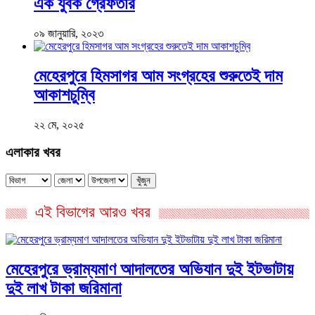
এক যুবক গ্রেফতার
০৯ জানুয়ারি, ২০২৩
মেহেরপুরে হিমসাগর আম সংগ্রহের শুরুতেই দাম
আকাশচুম্বি
২২ মে, ২০২৫
এলাকার খবর
খুঁজুন
এই বিভাগের আরও খবর
মেহেরপুরে ভ্রাম্যমাণ আদালতের অভিযান দুই ইটভাটায়
দুই লাখ টাকা জরিমানা