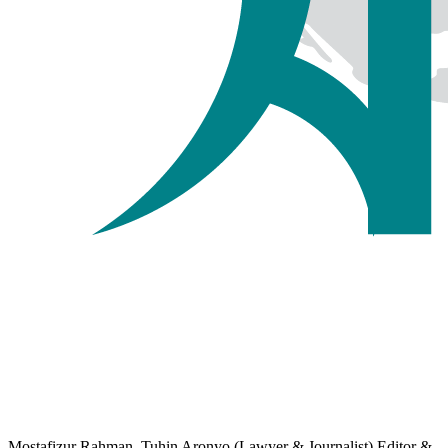
Mostafizur Rahman, Tuhin Aronyo (Lawyer & Journalist) Editor &