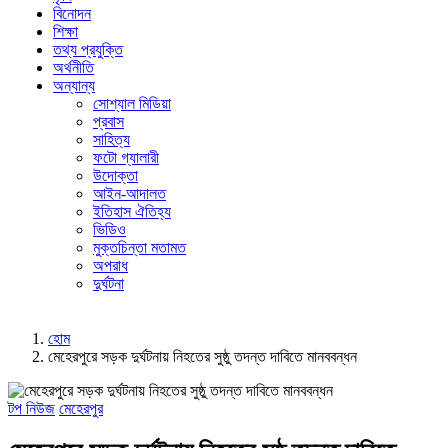
বিনোদন
শিক্ষা
তথ্য প্রযুক্তি
অর্থনীতি
অন্যান্য
সোশ্যাল মিডিয়া
প্রবাস
সাহিত্য
ফটো গ্যালারী
উদোক্তা
আইন-আদালত
ইতিহাস ঐতিহ্য
ভিডিও
মুক্তচিন্তা মতামত
অপরাধ
দুর্ঘটনা
হোম
মেহেরপুরে সড়ক দুর্ঘটনায় নিহতের সুষ্ঠু তদন্ত দাবিতে মানববন্ধন
টপ নিউজ
মেহেরপুর