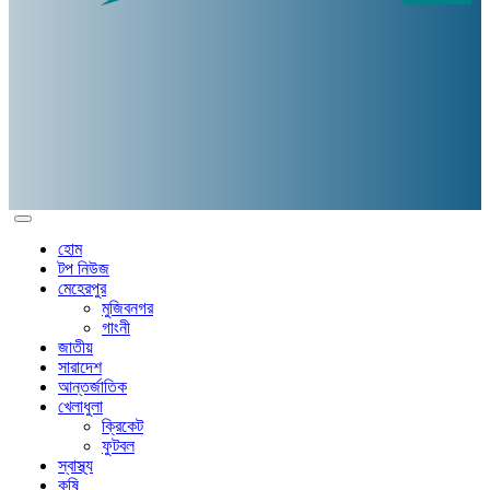
হোম
টপ নিউজ
মেহেরপুর
মুজিবনগর
গাংনী
জাতীয়
সারাদেশ
আন্তর্জাতিক
খেলাধুলা
ক্রিকেট
ফুটবল
স্বাস্থ্য
কৃষি