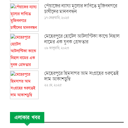
পেঁয়াজের ন্যায্য মূল্যের দাবিতে মুজিবনগরে
চাষীদের মানববন্ধন
১৭ ফেব্রুয়ারি, ২০২৫
মেহেরপুরে হোটেল আটলান্টিকা কান্ডে নিহাল
নামের এক যুবক গ্রেফতার
০৯ জানুয়ারি, ২০২৩
মেহেরপুরে হিমসাগর আম সংগ্রহের শুরুতেই
দাম আকাশচুম্বি
২২ মে, ২০২৫
এলাকার খবর