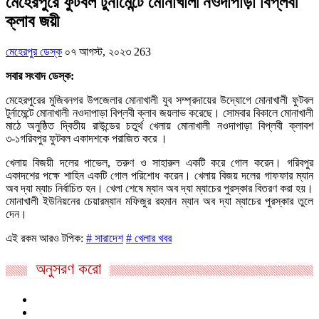
মেহেরপুরে ফুটবল টুর্নামেন্টে মোনাখালী নওদাপাড়া বিপ্লবী
ক্লাব জয়ী
মেহেরপুর ডেস্ক
০৭ আগস্ট, ২০২৩
263
সবার সংবাদ ডেস্ক:
মেহেরপুরের মুজিবনগর উপজেলার মোনাখালী যুব সম্প্রদায়ের উদ্যোগে মোনাখালী ফুটবল
টুর্নামেন্টে মোনাখালী নওদাপাড়া বিপ্লবী ক্লাব জয়লাভ করেছে। সোমবার বিকালে মোনাখালী
মাঠে অনুষ্ঠিত দ্বিতীয় রাউন্ডের চতুর্থ খেলায় মোনাখালী নওদাপাড়া বিপ্লবী ক্লাবশ
৩-১গরিবপুর ফুটবল একাদশকে পরাজিত করে ।
খেলায় বিজয়ী দলের পাভেল, তরুণ ও সাহারুল একটি করে গোল করেন। গরিবপুর
একাদশের পক্ষে শাহিন একটি গোল পরিশোধ করেন। খেলায় বিজয় দলের গাফফার ম্যান
অব দ্যা ম্যাচ নির্বাচিত হন। খেলা শেষে ম্যান অব দ্যা ম্যাচের পুরস্কার বিতরণ করা হয়।
মোনাখালী ইউনিয়নের চেয়ারম্যান মফিজুর রহমান ম্যান অব দ্যা ম্যাচের পুরস্কার তুলে
দেন।
এই রকম আরও টপিক:
# সারাদেশ
# খেলার খবর
অনুসরণ করো