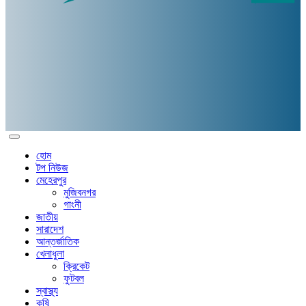
হোম
টপ নিউজ
মেহেরপুর
মুজিবনগর
গাংনী
জাতীয়
সারাদেশ
আন্তর্জাতিক
খেলাধুলা
ক্রিকেট
ফুটবল
স্বাস্থ্য
কৃষি