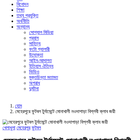
বিনোদন
শিক্ষা
তথ্য প্রযুক্তি
অর্থনীতি
অন্যান্য
সোশ্যাল মিডিয়া
প্রবাস
সাহিত্য
ফটো গ্যালারী
উদোক্তা
আইন-আদালত
ইতিহাস ঐতিহ্য
ভিডিও
মুক্তচিন্তা মতামত
অপরাধ
দুর্ঘটনা
হোম
মেহেরপুরে ফুটবল টুর্নামেন্টে মোনাখালী নওদাপাড়া বিপ্লবী ক্লাব জয়ী
খেলাধুলা
মেহেরপুর
ফুটবল