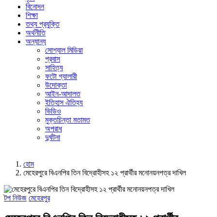
বিনোদন
শিক্ষা
তথ্য প্রযুক্তি
অর্থনীতি
অন্যান্য
সোশ্যাল মিডিয়া
প্রবাস
সাহিত্য
ফটো গ্যালারী
উদোক্তা
আইন-আদালত
ইতিহাস ঐতিহ্য
ভিডিও
মুক্তচিন্তা মতামত
অপরাধ
দুর্ঘটনা
হোম
মেহেরপুরে বিএনপির তিন বিদ্রোহীসহ ১২ প্রার্থীর মনোনয়নপত্র দাখিল
টপ নিউজ
মেহেরপুর