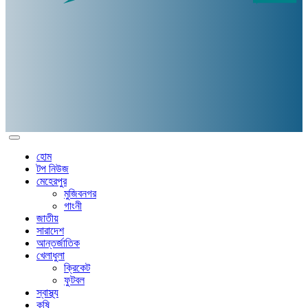
হোম
টপ নিউজ
মেহেরপুর
মুজিবনগর
গাংনী
জাতীয়
সারাদেশ
আন্তর্জাতিক
খেলাধুলা
ক্রিকেট
ফুটবল
স্বাস্থ্য
কৃষি