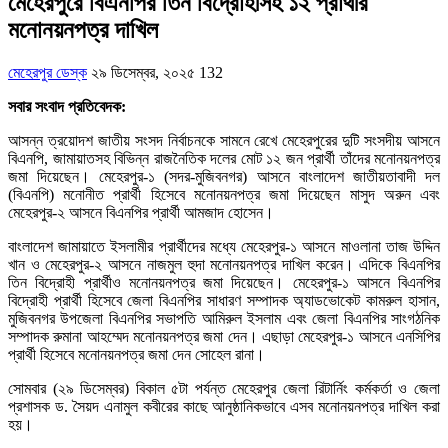
মেহেরপুরে বিএনপির তিন বিদ্রোহীসহ ১২ প্রার্থীর
মনোনয়নপত্র দাখিল
মেহেরপুর ডেস্ক
২৯ ডিসেম্বর, ২০২৫
132
সবার সংবাদ প্রতিবেদক:
আসন্ন ত্রয়োদশ জাতীয় সংসদ নির্বাচনকে সামনে রেখে মেহেরপুরের দুটি সংসদীয় আসনে
বিএনপি, জামায়াতসহ বিভিন্ন রাজনৈতিক দলের মোট ১২ জন প্রার্থী তাঁদের মনোনয়নপত্র
জমা দিয়েছেন।
মেহেরপুর-১ (সদর-মুজিবনগর) আসনে বাংলাদেশ জাতীয়তাবাদী দল
(বিএনপি) মনোনীত প্রার্থী হিসেবে মনোনয়নপত্র জমা দিয়েছেন মাসুদ অরুন এবং
মেহেরপুর-২ আসনে বিএনপির প্রার্থী আমজাদ হোসেন।
বাংলাদেশ জামায়াতে ইসলামীর প্রার্থীদের মধ্যে মেহেরপুর-১ আসনে মাওলানা তাজ উদ্দিন
খান ও মেহেরপুর-২ আসনে নাজমুল হুদা মনোনয়নপত্র দাখিল করেন। এদিকে বিএনপির
তিন বিদ্রোহী প্রার্থীও মনোনয়নপত্র জমা দিয়েছেন। মেহেরপুর-১ আসনে বিএনপির
বিদ্রোহী প্রার্থী হিসেবে জেলা বিএনপির সাধারণ সম্পাদক অ্যাডভোকেট কামরুল হাসান,
মুজিবনগর উপজেলা বিএনপির সভাপতি আমিরুল ইসলাম এবং জেলা বিএনপির সাংগঠনিক
সম্পাদক রুমানা আহম্মেদ মনোনয়নপত্র জমা দেন। এছাড়া মেহেরপুর-১ আসনে এনসিপির
প্রার্থী হিসেবে মনোনয়নপত্র জমা দেন সোহেল রানা।
সোমবার (২৯ ডিসেম্বর) বিকাল ৫টা পর্যন্ত মেহেরপুর জেলা রিটার্নিং কর্মকর্তা ও জেলা
প্রশাসক ড. সৈয়দ এনামুল কবীরের কাছে আনুষ্ঠানিকভাবে এসব মনোনয়নপত্র দাখিল করা
হয়।